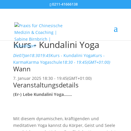
0211-41666138
Kurs - Kundalini Yoga
Die
07
Jan
18:30
19:45
Kurs - Kundalini Yoga
Kurs -
KarmaKarma Yogaschule
18:30 - 19:45
(GMT+01:00)
Wann
7. Januar 2025
18:30
-
19:45
(GMT+01:00)
Veranstaltungsdetails
(Er-) Lebe Kundalini Yoga…….
Mit diesem dynamischen, kräftigenden und
meditativen Yoga kannst du Körper, Geist und Seele